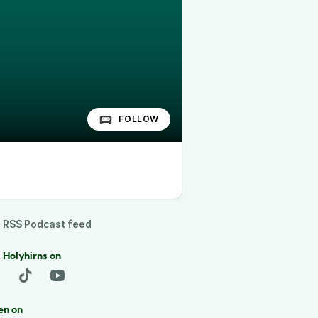
FOLLOW
RSS Podcast feed
 Holyhirns on
en on