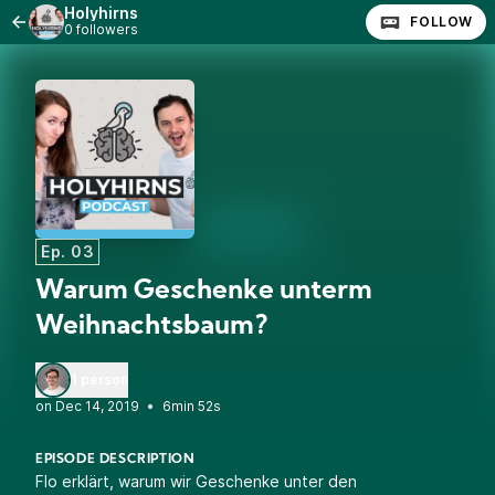
Holyhirns
FOLLOW
0 followers
Ep. 03
Warum Geschenke unterm
Weihnachtsbaum?
1 person
•
6min 52s
EPISODE DESCRIPTION
Flo erklärt, warum wir Geschenke unter den